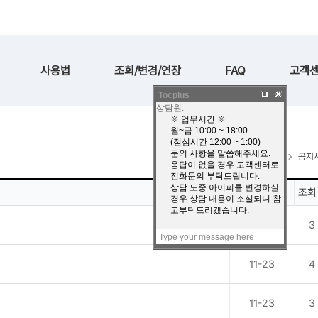
사용법
조회/변경/연장
FAQ
고객
Tocplus
고객센터
공지
날짜
조
11-21
3
11-23
4
11-23
3