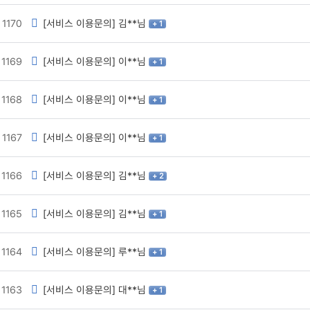
1170
[서비스 이용문의] 김**님
+ 1
1169
[서비스 이용문의] 이**님
+ 1
1168
[서비스 이용문의] 이**님
+ 1
1167
[서비스 이용문의] 이**님
+ 1
1166
[서비스 이용문의] 김**님
+ 2
1165
[서비스 이용문의] 김**님
+ 1
1164
[서비스 이용문의] 루**님
+ 1
1163
[서비스 이용문의] 대**님
+ 1